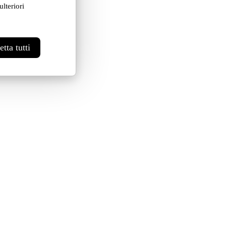
lteriori
tta tutti