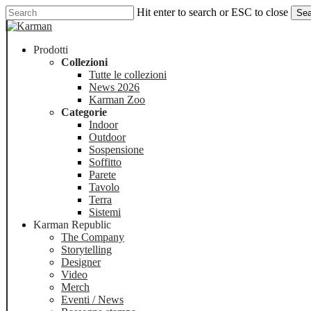
Skip
Hit enter to search or ESC to close
Sea
to
Close
main
Search
content
Menu
Prodotti
Collezioni
Tutte le collezioni
News 2026
Karman Zoo
Categorie
Indoor
Outdoor
Sospensione
Soffitto
Parete
Tavolo
Terra
Sistemi
Karman Republic
The Company
Storytelling
Designer
Video
Merch
Eventi / News