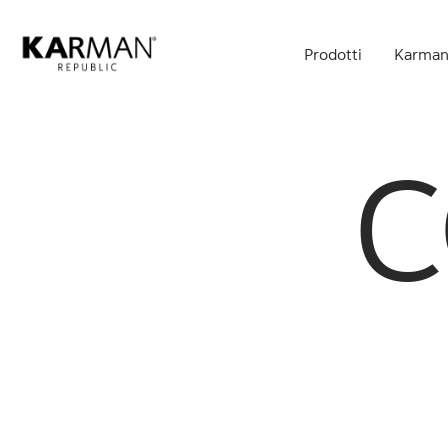
Skip
to
Prodotti
Karman
main
content
C