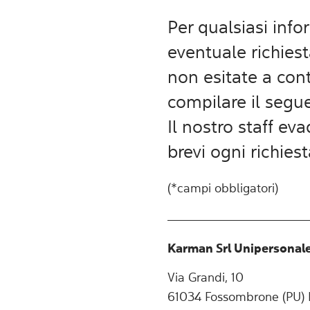
Per qualsiasi inf
eventuale richies
non esitate a cont
compilare il seg
Il nostro staff ev
brevi ogni richies
(*campi obbligatori)
Karman Srl Unipersonal
Via Grandi, 10
61034 Fossombrone (PU) I