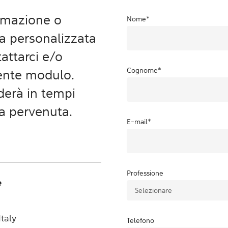
ormazione o
Nome
*
ta personalizzata
attarci e/o
Cognome
*
uente modulo.
aderà in tempi
ta pervenuta.
E-mail
*
Professione
e
taly
Telefono