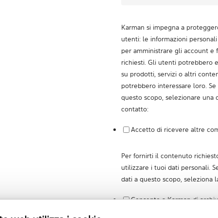
Karman si impegna a proteggere 
utenti: le informazioni personal
per amministrare gli account e fo
richiesti. Gli utenti potrebbero
su prodotti, servizi o altri cont
potrebbero interessare loro. Se 
questo scopo, selezionare una d
contatto:
Accetto di ricevere altre co
Per fornirti il contenuto richie
utilizzare i tuoi dati personali. S
dati a questo scopo, seleziona la
Consento a Karman di archivi
personali.
*