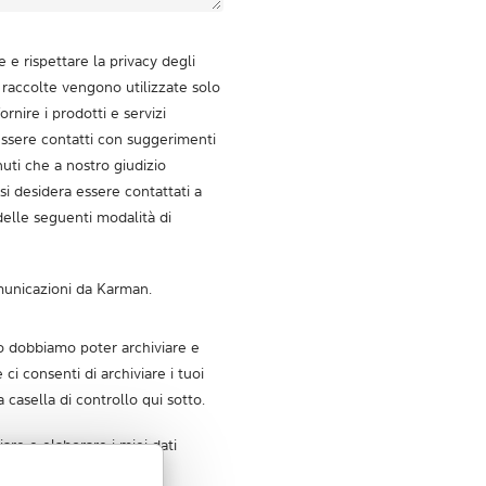
e rispettare la privacy degli
i raccolte vengono utilizzate solo
rnire i prodotti e servizi
 essere contatti con suggerimenti
enuti che a nostro giudizio
si desidera essere contattati a
elle seguenti modalità di
municazioni da Karman.
sto dobbiamo poter archiviare e
e ci consenti di archiviare i tuoi
 casella di controllo qui sotto.
are e elaborare i miei dati