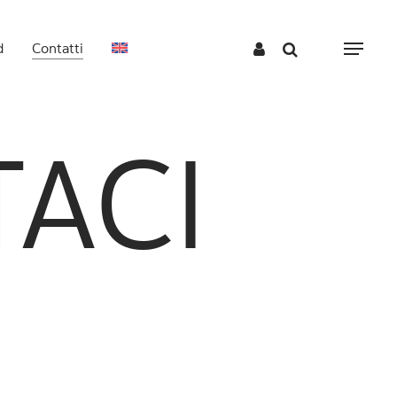
d
Contatti
Menu
TACI