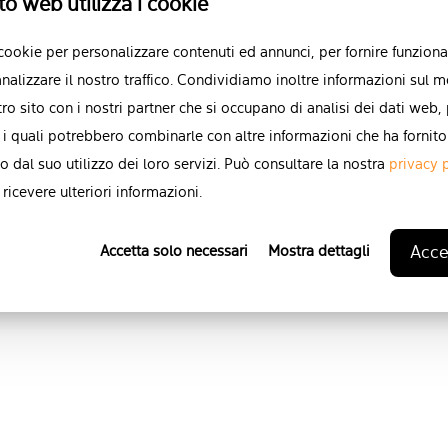
to web utilizza i cookie
Puoi annullare l'iscrizione a qu
 cookie per personalizzare contenuti ed annunci, per fornire funzional
momento. Per ulteriori informa
nalizzare il nostro traffico. Condividiamo inoltre informazioni sul m
operazione, consultare le nostre
stro sito con i nostri partner che si occupano di analisi dei dati web,
indicazioni su protezione e risp
 i quali potrebbero combinarle con altre informazioni che ha fornito
Informativa sulla privacy
.
o dal suo utilizzo dei loro servizi. Può consultare la nostra
privacy 
ricevere ulteriori informazioni.
Accet
Accetta solo necessari
Mostra dettagli