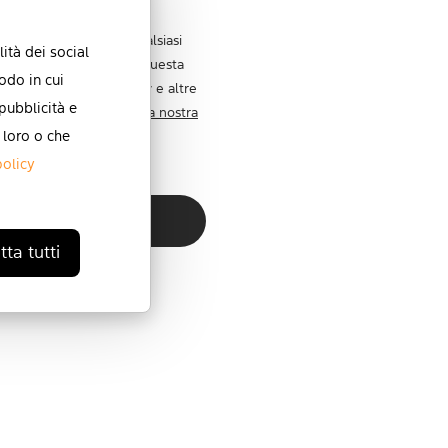
este comunicazioni in qualsiasi
ità dei social
zioni su come eseguire questa
odo in cui
 normative sulla privacy e altre
 pubblicità e
etto della privacy,
leggi la nostra
 loro o che
policy
ta tutti