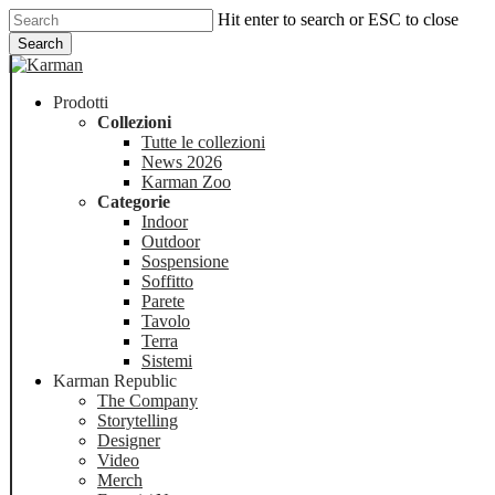
Skip
Hit enter to search or ESC to close
to
Search
main
Close
content
Search
Menu
Prodotti
Collezioni
Tutte le collezioni
News 2026
Karman Zoo
Categorie
Indoor
Outdoor
Sospensione
Soffitto
Parete
Tavolo
Terra
Sistemi
Karman Republic
The Company
Storytelling
Designer
Video
Merch