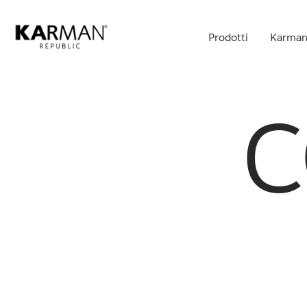
Skip
to
Prodotti
Karman
main
content
C