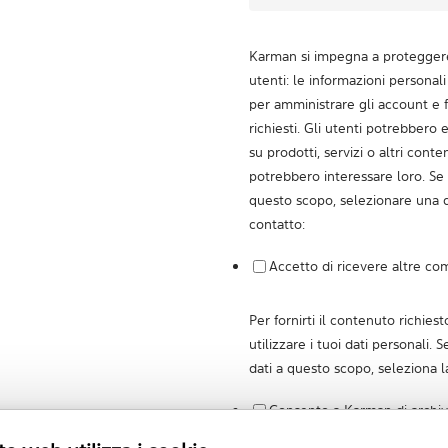
Karman si impegna a proteggere 
utenti: le informazioni personal
per amministrare gli account e fo
richiesti. Gli utenti potrebbero
su prodotti, servizi o altri cont
potrebbero interessare loro. Se 
questo scopo, selezionare una d
contatto:
Accetto di ricevere altre co
Per fornirti il contenuto richie
utilizzare i tuoi dati personali. S
dati a questo scopo, seleziona la
Consento a Karman di archivi
personali.
*