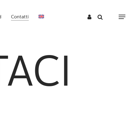
d
Contatti
Menu
TACI