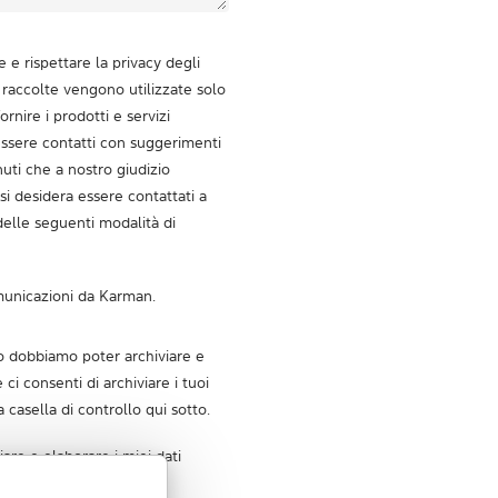
e rispettare la privacy degli
i raccolte vengono utilizzate solo
rnire i prodotti e servizi
 essere contatti con suggerimenti
enuti che a nostro giudizio
si desidera essere contattati a
elle seguenti modalità di
municazioni da Karman.
sto dobbiamo poter archiviare e
e ci consenti di archiviare i tuoi
 casella di controllo qui sotto.
are e elaborare i miei dati