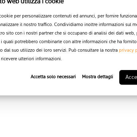
to web utilizza i cookie
Puoi annullare l'iscrizione a qu
 cookie per personalizzare contenuti ed annunci, per fornire funzional
momento. Per ulteriori informa
nalizzare il nostro traffico. Condividiamo inoltre informazioni sul m
operazione, consultare le nostre
stro sito con i nostri partner che si occupano di analisi dei dati web,
indicazioni su protezione e risp
 i quali potrebbero combinarle con altre informazioni che ha fornito
Informativa sulla privacy
.
o dal suo utilizzo dei loro servizi. Può consultare la nostra
privacy 
ricevere ulteriori informazioni.
Accet
Accetta solo necessari
Mostra dettagli