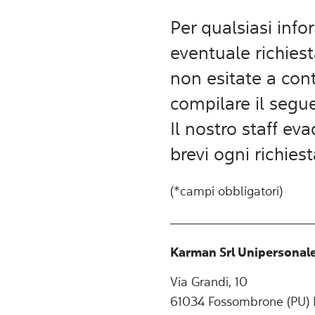
Per qualsiasi inf
eventuale richies
non esitate a cont
compilare il seg
Il nostro staff ev
brevi ogni richies
(*campi obbligatori)
Karman Srl Unipersonal
Via Grandi, 10
61034 Fossombrone (PU) I