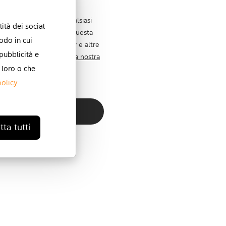
este comunicazioni in qualsiasi
ità dei social
zioni su come eseguire questa
odo in cui
 normative sulla privacy e altre
 pubblicità e
etto della privacy,
leggi la nostra
 loro o che
policy
ta tutti