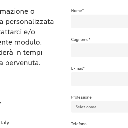
ormazione o
Nome
*
ta personalizzata
attarci e/o
Cognome
*
uente modulo.
aderà in tempi
ta pervenuta.
E-mail
*
Professione
e
taly
Telefono