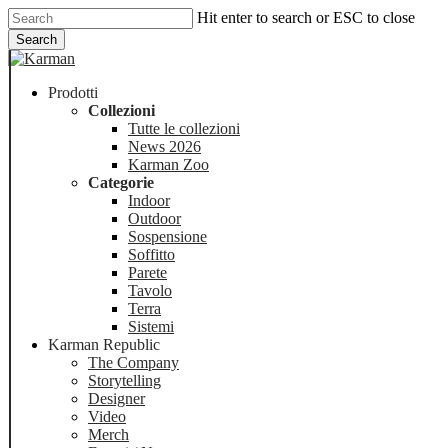
Skip
Hit enter to search or ESC to close
to
Search
main
Close
content
Search
Menu
Prodotti
Collezioni
Tutte le collezioni
News 2026
Karman Zoo
Categorie
Indoor
Outdoor
Sospensione
Soffitto
Parete
Tavolo
Terra
Sistemi
Karman Republic
The Company
Storytelling
Designer
Video
Merch