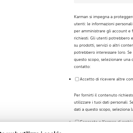
Karman si impegna a proteggere 
utenti: le informazioni personal
per amministrare gli account e fo
richiesti. Gli utenti potrebbero
su prodotti, servizi o altri cont
potrebbero interessare loro. Se 
questo scopo, selezionare una d
contatto:
Accetto di ricevere altre co
Per fornirti il contenuto richie
utilizzare i tuoi dati personali. S
dati a questo scopo, seleziona la
Consento a Karman di archivi
personali.
*