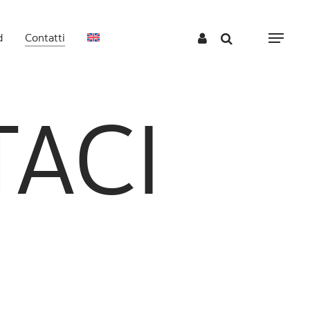
d
Contatti
Menu
TACI