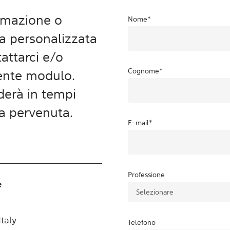
ormazione o
Nome
*
ta personalizzata
attarci e/o
Cognome
*
uente modulo.
aderà in tempi
ta pervenuta.
E-mail
*
Professione
e
taly
Telefono