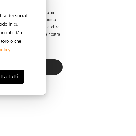
este comunicazioni in qualsiasi
ità dei social
zioni su come eseguire questa
odo in cui
 normative sulla privacy e altre
 pubblicità e
etto della privacy,
leggi la nostra
 loro o che
policy
ta tutti