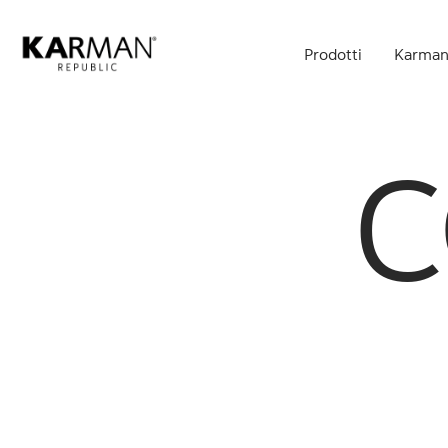
Skip
to
Prodotti
Karman
main
content
C