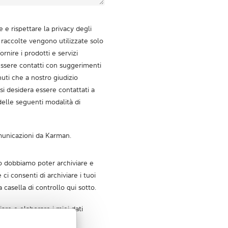
e rispettare la privacy degli
i raccolte vengono utilizzate solo
rnire i prodotti e servizi
 essere contatti con suggerimenti
enuti che a nostro giudizio
si desidera essere contattati a
elle seguenti modalità di
municazioni da Karman.
sto dobbiamo poter archiviare e
e ci consenti di archiviare i tuoi
 casella di controllo qui sotto.
are e elaborare i miei dati