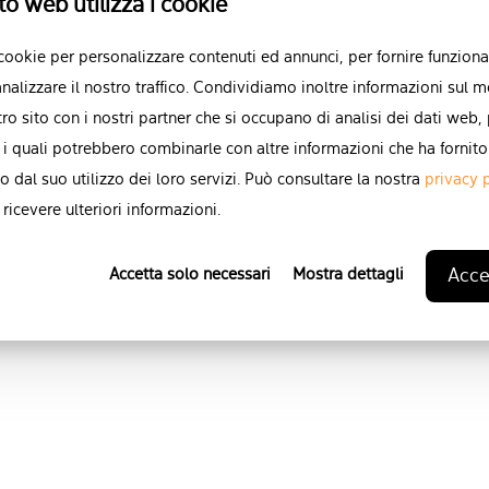
to web utilizza i cookie
Puoi annullare l'iscrizione a qu
 cookie per personalizzare contenuti ed annunci, per fornire funzional
momento. Per ulteriori informa
nalizzare il nostro traffico. Condividiamo inoltre informazioni sul m
operazione, consultare le nostre
stro sito con i nostri partner che si occupano di analisi dei dati web,
indicazioni su protezione e risp
 i quali potrebbero combinarle con altre informazioni che ha fornito
Informativa sulla privacy
.
o dal suo utilizzo dei loro servizi. Può consultare la nostra
privacy 
ricevere ulteriori informazioni.
Accet
Accetta solo necessari
Mostra dettagli