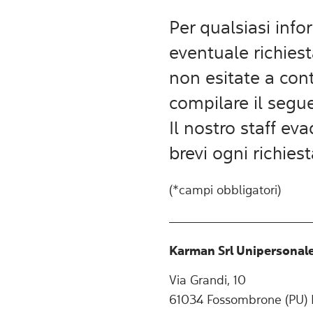
Per qualsiasi inf
eventuale richies
non esitate a cont
compilare il seg
Il nostro staff ev
brevi ogni richies
(*campi obbligatori)
Karman Srl Unipersonal
Via Grandi, 10
61034 Fossombrone (PU) I