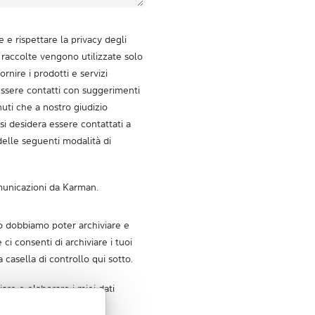
e rispettare la privacy degli
i raccolte vengono utilizzate solo
rnire i prodotti e servizi
 essere contatti con suggerimenti
enuti che a nostro giudizio
si desidera essere contattati a
elle seguenti modalità di
municazioni da Karman.
sto dobbiamo poter archiviare e
e ci consenti di archiviare i tuoi
 casella di controllo qui sotto.
are e elaborare i miei dati