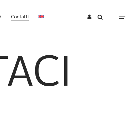
d
Contatti
Menu
TACI