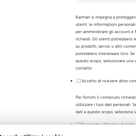
Karman si impegna a proteggere 
utenti: le informazioni personal
per amministrare gli account e fo
richiesti. Gli utenti potrebbero
su prodotti, servizi o altri cont
potrebbero interessare loro. Se 
questo scopo, selezionare una d
contatto:
Accetto di ricevere altre co
Per fornirti il contenuto richie
utilizzare i tuoi dati personali. S
dati a questo scopo, seleziona la
Consento a Karman di archivi
personali.
*