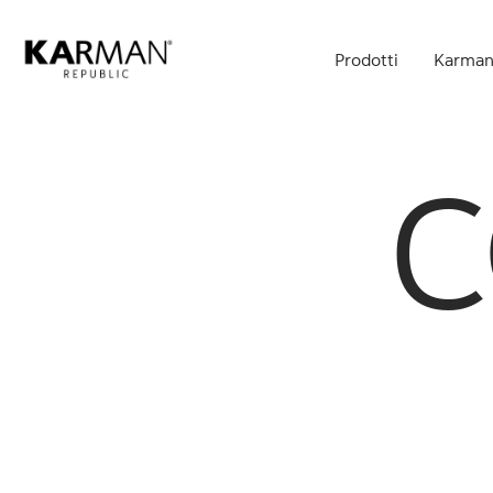
Skip
to
Prodotti
Karman
main
content
C