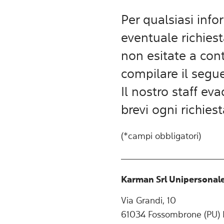
Per qualsiasi inf
eventuale richies
non esitate a cont
compilare il seg
Il nostro staff ev
brevi ogni richies
(*campi obbligatori)
Karman Srl Unipersonal
Via Grandi, 10
61034 Fossombrone (PU) I