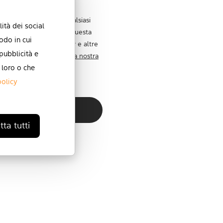
este comunicazioni in qualsiasi
ità dei social
zioni su come eseguire questa
odo in cui
 normative sulla privacy e altre
 pubblicità e
etto della privacy,
leggi la nostra
 loro o che
policy
ta tutti