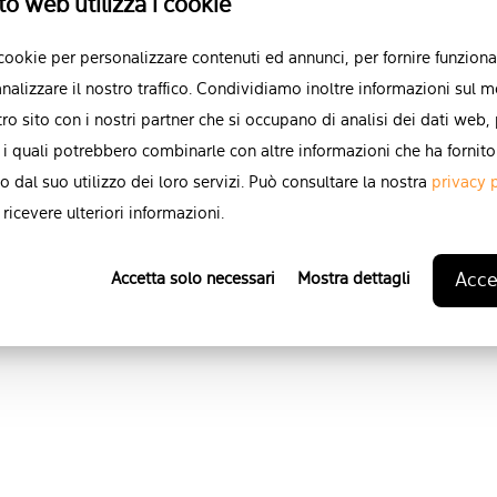
to web utilizza i cookie
Puoi annullare l'iscrizione a qu
 cookie per personalizzare contenuti ed annunci, per fornire funzional
momento. Per ulteriori informa
nalizzare il nostro traffico. Condividiamo inoltre informazioni sul m
operazione, consultare le nostre
stro sito con i nostri partner che si occupano di analisi dei dati web,
indicazioni su protezione e risp
 i quali potrebbero combinarle con altre informazioni che ha fornito
Informativa sulla privacy
.
o dal suo utilizzo dei loro servizi. Può consultare la nostra
privacy 
ricevere ulteriori informazioni.
Accet
Accetta solo necessari
Mostra dettagli