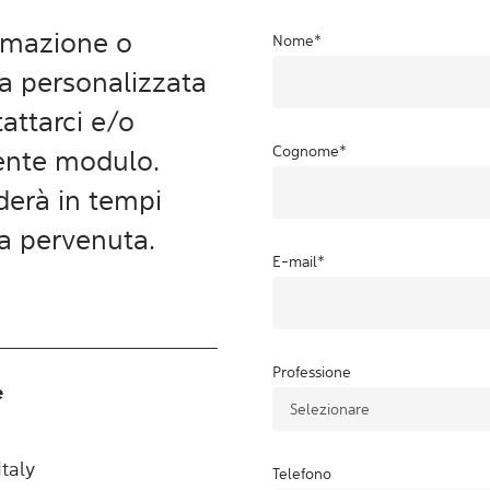
ormazione o
Nome
*
ta personalizzata
attarci e/o
Cognome
*
uente modulo.
aderà in tempi
ta pervenuta.
E-mail
*
Professione
e
taly
Telefono