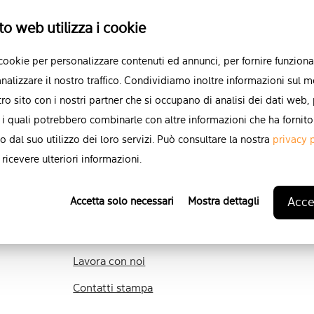
to web utilizza i cookie
 cookie per personalizzare contenuti ed annunci, per fornire funzional
 BN EXT
Pois: HP292 CN EXT
nalizzare il nostro traffico. Condividiamo inoltre informazioni sul m
a
Outdoor, Terra
stro sito con i nostri partner che si occupano di analisi dei dati web,
 i quali potrebbero combinarle con altre informazioni che ha fornito
o dal suo utilizzo dei loro servizi. Può consultare la nostra
privacy 
ricevere ulteriori informazioni.
Accet
Accetta solo necessari
Mostra dettagli
Contatti
Contattaci
Lavora con noi
Contatti stampa