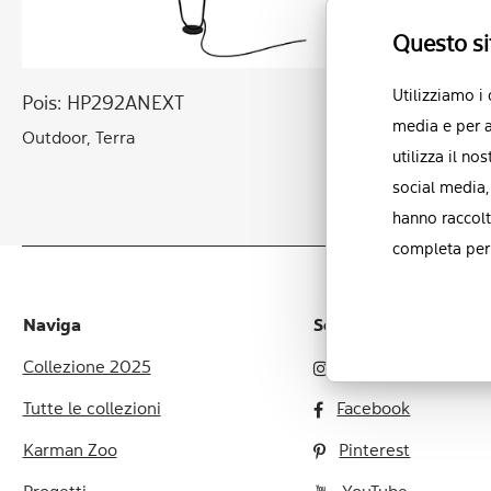
Questo si
Utilizziamo i
Pois: HP292ANEXT
Pois: HP292
media e per a
Outdoor, Terra
Outdoor, Terr
utilizza il no
social media,
hanno raccolt
completa per 
Naviga
Social network
Collezione 2025
Instagram
Tutte le collezioni
Facebook
Karman Zoo
Pinterest