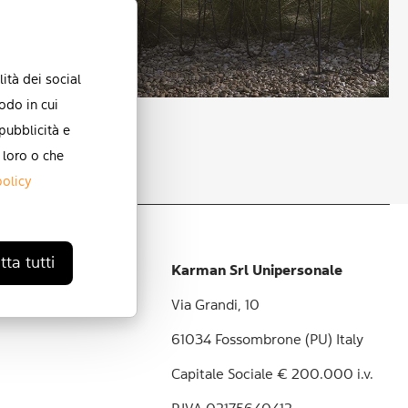
ità dei social
odo in cui
Pois
 pubblicità e
 loro o che
policy
ta tutti
Karman Srl Unipersonale
Via Grandi, 10
61034 Fossombrone (PU) Italy
Capitale Sociale € 200.000 i.v.