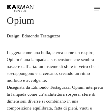
Skip
Menu
to
main
Opium
content
Design:
Edmondo Testaguzza
Leggera come una bolla, eterea come un respiro,
Opium
è una lampada a sospensione che sembra
nascere dall’aria: un insieme di sfere in vetro che si
sovrappongono e si cercano, creando un ritmo
morbido e avvolgente.
Disegnata da
Edmondo Testaguzza
, Opium interpreta
la lampada come un’architettura sospesa: sfere di
dimensioni diverse si combinano in una
composizione equilibrata, fatta di pieni, vuoti e