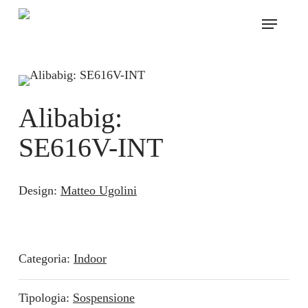
Skip
Menu
to
main
content
Alibabig:
SE616V-INT
Design:
Matteo Ugolini
Categoria:
Indoor
Tipologia:
Sospensione