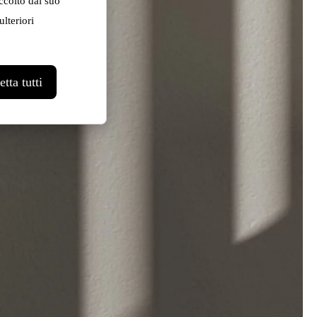
ccolto dal suo
lteriori
tta tutti