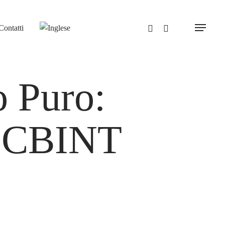
Contatti
Menu
 Puro:
2CBINT