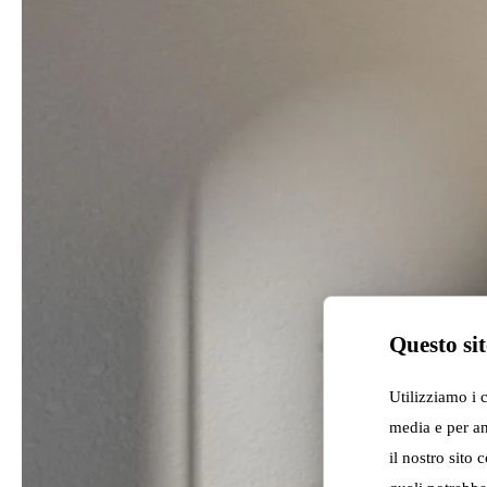
Questo sit
Utilizziamo i 
media e per an
il nostro sito 