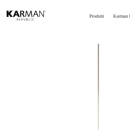
Skip
to
Prodotti
Karman 
main
content