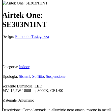
Airtek One:
SE303N1INT
Design:
Edmondo Testaguzza
Categoria:
Indoor
Tipologia:
Sistemi
,
Soffitto
,
Sospensione
Sorgente Luminosa: LED
24V, 15,5W 1800Lm, 3000K, CRI≥90
Materiale: Alluminio
Descrizione: Corpo lampada in alluminio nero opaco, rosone in metal