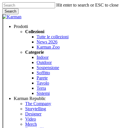
Skip
Hit enter to search or ESC to close
to
Search
main
Close
content
Search
Menu
Prodotti
Collezioni
Tutte le collezioni
News 2026
Karman Zoo
Categorie
Indoor
Outdoor
Sospensione
Soffitto
Parete
Tavolo
Terra
Sistemi
Karman Republic
The Company
Storytelling
Designer
Video
Merch