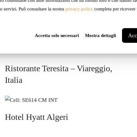
n Cell
ro combinarle con altre informazioni che ha fornito loro o che hanno ra
ro servizi. Può consultare la nostra
privacy policy
completa per ricevere u
Acce
Accetta solo necessari
Mostra dettagli
Ristorante Teresita – Viareggio,
Italia
Hotel Hyatt Algeri