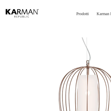
Skip
to
Prodotti
Karman 
main
content