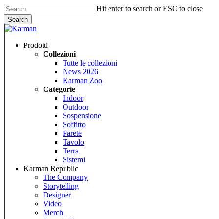
Skip
Hit enter to search or ESC to close
to
Search
main
Close
content
Search
Menu
Prodotti
Collezioni
Tutte le collezioni
News 2026
Karman Zoo
Categorie
Indoor
Outdoor
Sospensione
Soffitto
Parete
Tavolo
Terra
Sistemi
Karman Republic
The Company
Storytelling
Designer
Video
Merch