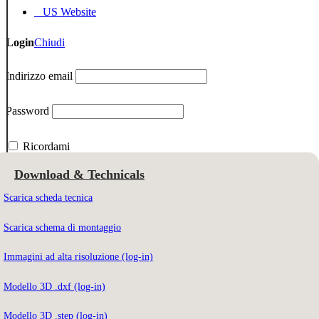
US Website
Login
Chiudi
Indirizzo email
Password
Ricordami
Download & Technicals
Scarica scheda tecnica
Indirizzo email
Scarica schema di montaggio
Immagini ad alta risoluzione (log-in)
Per scaricare i contenuti devi essere registrato al nostro sito web.
Modello 3D .dxf (log-in)
Modello 3D .step (log-in)
Non sei ancora registrato?
Iscriviti qui