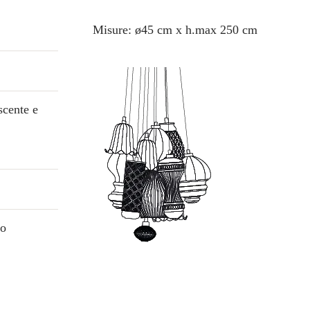
Misure: ø45 cm x h.max 250 cm
scente e
ro