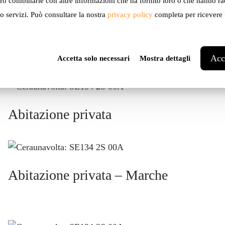
on Ceraunavolta
ro combinarle con altre informazioni che ha fornito loro o che hanno ra
ro servizi. Può consultare la nostra
privacy policy
completa per ricevere u
Acce
Accetta solo necessari
Mostra dettagli
Abitazione privata
Abitazione privata – Marche