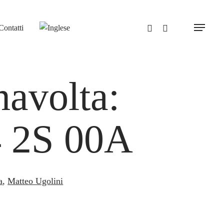
Contatti
Menu
avolta:
 2S 00A
a
,
Matteo Ugolini