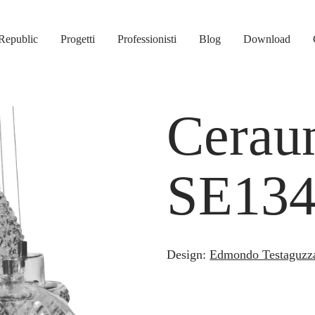
Republic
Progetti
Professionisti
Blog
Download
Ceraun
SE134
Design:
Edmondo Testaguzz