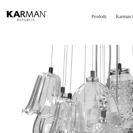
Skip
to
Prodotti
Karman 
main
content