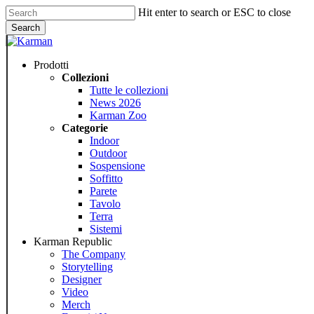
Skip
Hit enter to search or ESC to close
to
Search
main
Close
content
Search
Menu
Prodotti
Collezioni
Tutte le collezioni
News 2026
Karman Zoo
Categorie
Indoor
Outdoor
Sospensione
Soffitto
Parete
Tavolo
Terra
Sistemi
Karman Republic
The Company
Storytelling
Designer
Video
Merch