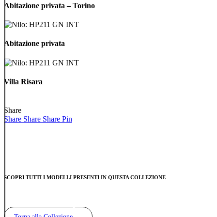
privata
Abitazione privata – Torino
–
Torino
Abitazione
privata
Abitazione privata
Villa
Risara
Villa Risara
Share
Share
Share
Share
Pin
SCOPRI TUTTI I MODELLI PRESENTI IN QUESTA COLLEZIONE
Torna alla Collezione