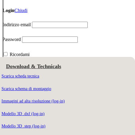
Login
Chiudi
Indirizzo email
Password
Ricordami
Download & Technicals
Scarica scheda tecnica
Indirizzo email
Scarica schema di montaggio
Immagini ad alta risoluzione (log-in)
Per scaricare i contenuti devi essere registrato al nostro sito web.
Modello 3D .dxf (log-in)
Non sei ancora registrato?
Iscriviti qui
Modello 3D .step (log-in)