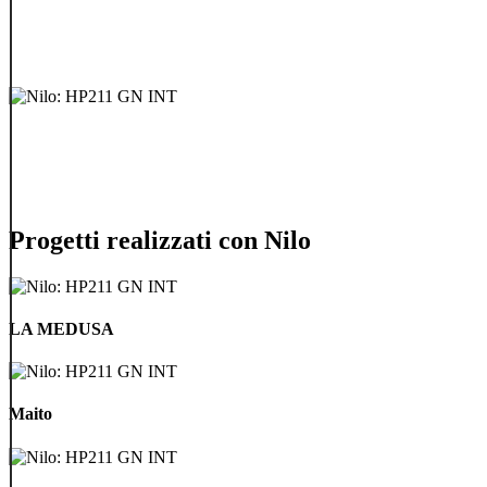
Progetti realizzati con Nilo
LA
MEDUSA
LA MEDUSA
Maito
Maito
Abitazione