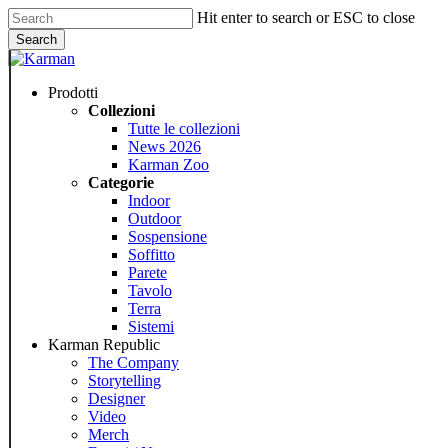
Skip
Hit enter to search or ESC to close
to
Search
main
Close
content
Search
Menu
Prodotti
Collezioni
Tutte le collezioni
News 2026
Karman Zoo
Categorie
Indoor
Outdoor
Sospensione
Soffitto
Parete
Tavolo
Terra
Sistemi
Karman Republic
The Company
Storytelling
Designer
Video
Merch