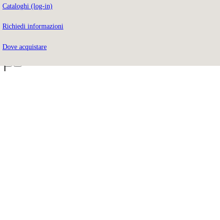
Cataloghi (log-in)
Hai dimenticato la password?
Clicca qui
Richiedi informazioni
Hai gli accessi?
Clicca qui
Dove acquistare