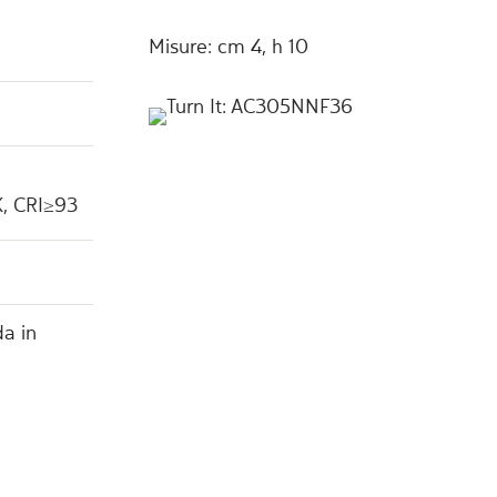
Misure: cm 4, h 10
K, CRI≥93
a in