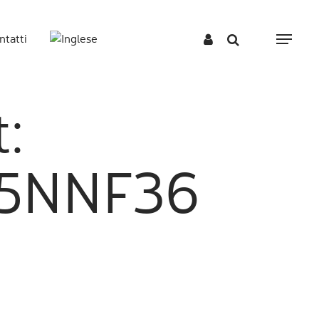
ntatti
Menu
t:
5NNF36