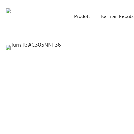
Skip
to
Prodotti
Karman Republ
main
content