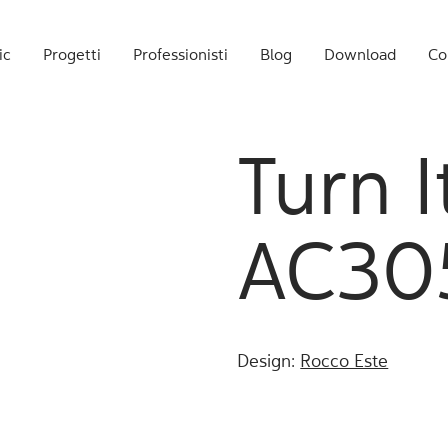
ic
Progetti
Professionisti
Blog
Download
Co
Turn I
AC30
Design:
Rocco Este