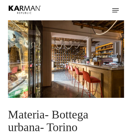
Skip
Menu
to
main
content
Materia- Bottega
urbana- Torino