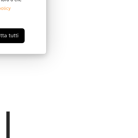
 loro o che
policy
ta tutti
I