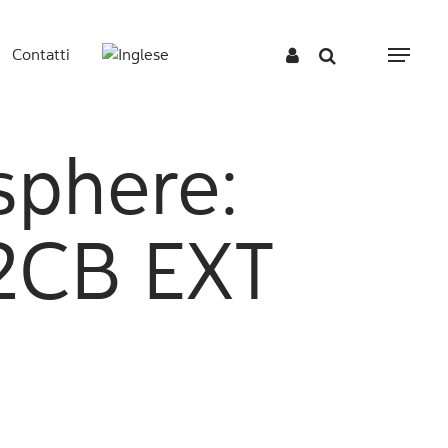
Contatti
Menu
phere:
2CB EXT