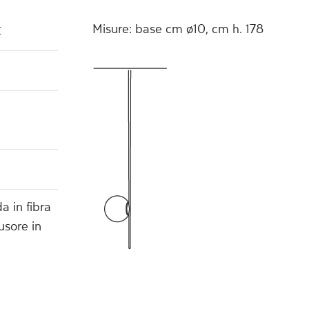
r
Misure: base cm ø10, cm h. 178
a in fibra
usore in