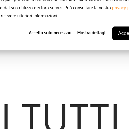
 i quali potrebbero combinarle con altre informazioni che ha fornito
o dal suo utilizzo dei loro servizi. Può consultare la nostra
privacy 
ricevere ulteriori informazioni.
Abitazione privata
Accet
Accetta solo necessari
Mostra dettagli
 TUTTI 