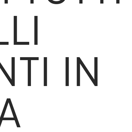
LI
TI IN
A