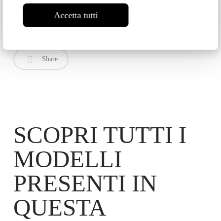
Abitazione privata – Colombia
Accetta tutti
Share
SCOPRI TUTTI I
MODELLI
PRESENTI IN
QUESTA