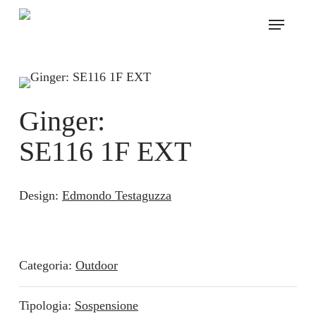
Skip
Menu
to
main
content
Ginger:
SE116 1F EXT
Design:
Edmondo Testaguzza
Categoria:
Outdoor
Tipologia:
Sospensione