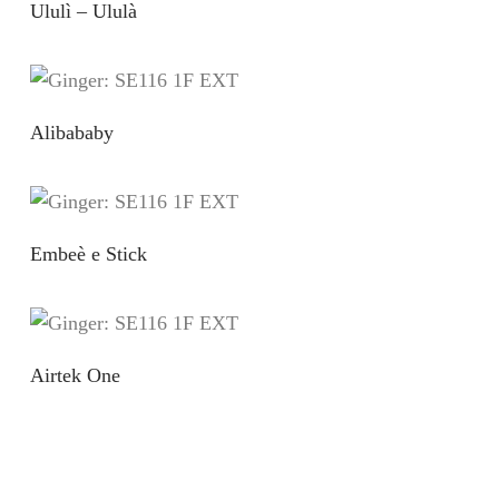
Ululì – Ululà
Alibababy
Embeè e Stick
Airtek One