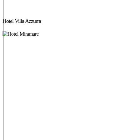
Hotel
Villa
Hotel Villa Azzurra
Azzurra