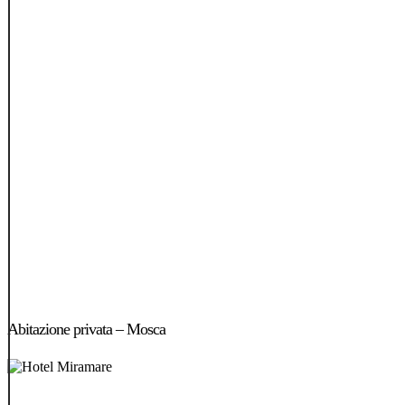
Abitazione
privata
Abitazione privata – Mosca
–
Mosca