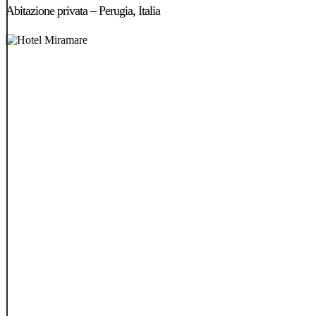
privata
Abitazione privata – Perugia, Italia
–
Perugia,
Italia