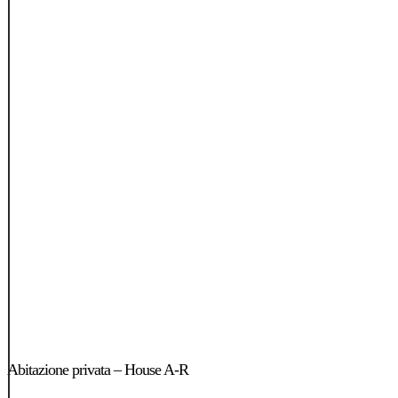
Abitazione
privata
Abitazione privata – House A-R
–
House