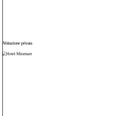
Abitazione
privata
Abitazione privata