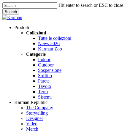
Skip
Hit enter to search or ESC to close
to
Search
main
Close
content
Search
Menu
Prodotti
Collezioni
Tutte le collezioni
News 2026
Karman Zoo
Categorie
Indoor
Outdoor
Sospensione
Soffitto
Parete
Tavolo
Terra
Sistemi
Karman Republic
The Company
Storytelling
Designer
Video
Merch