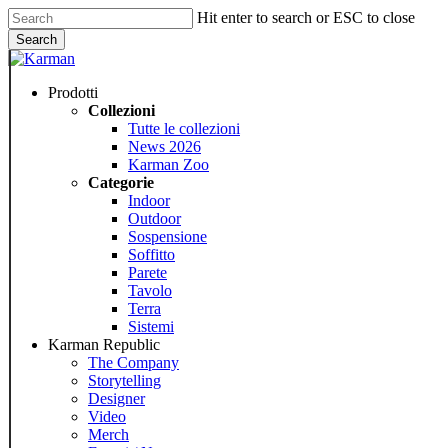
Skip
Hit enter to search or ESC to close
to
Search
main
Close
content
Search
Menu
Prodotti
Collezioni
Tutte le collezioni
News 2026
Karman Zoo
Categorie
Indoor
Outdoor
Sospensione
Soffitto
Parete
Tavolo
Terra
Sistemi
Karman Republic
The Company
Storytelling
Designer
Video
Merch