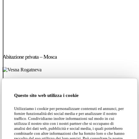
Abitazione
privata
Abitazione privata – Mosca
–
Mosca
Questo sito web utilizza i cookie
Utilizziamo i cookie per personalizzare contenuti ed annunci, per
fornire funzionalità dei social media e per analizzare il nostro
traffico. Condividiamo inoltre informazioni sul modo in cui
utilizza il nostro sito con i nostri partner che si occupano di
analisi dei dati web, pubblicità e social media, i quali potrebbero
combinarle con altre informazioni che ha fornito loro o che hanno
raccolto dal suo utilizzo dei loro servizi. Può consultare la nostra