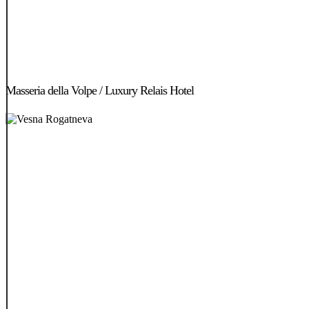
Masseria
della
Masseria della Volpe / Luxury Relais Hotel
Volpe
/
Luxury
Relais
Hotel