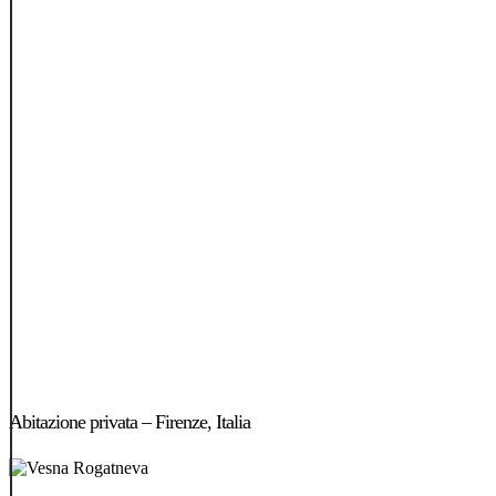
Abitazione
privata
Abitazione privata – Firenze, Italia
–
Firenze,
Italia