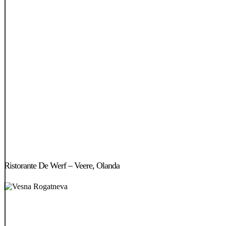
Ristorante
De
Ristorante De Werf – Veere, Olanda
Werf
–
Veere,
Olanda