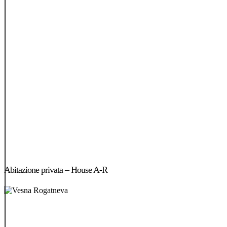
Abitazione
privata
Abitazione privata – House A-R
–
House
A-
R