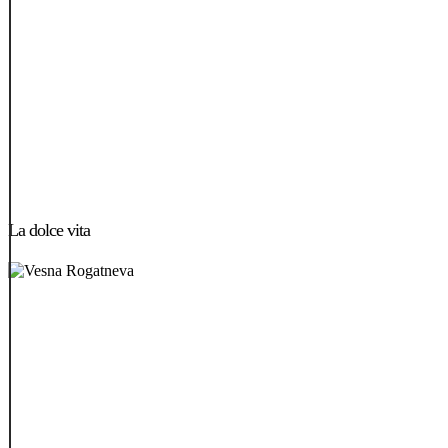
La
dolce
La dolce vita
vita