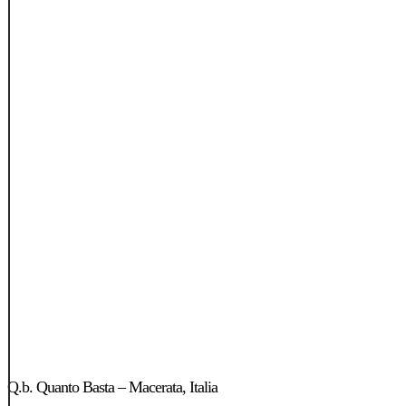
Q.b.
Quanto
Q.b. Quanto Basta – Macerata, Italia
Basta