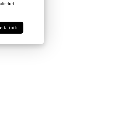
lteriori
tta tutti