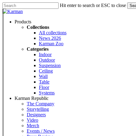
Skip
Hit enter to search or ESC to close
Sea
to
Close
main
Search
content
Menu
Products
Collections
All collections
News 2026
Karman Zoo
Categories
Indoor
Outdoor
Suspension
Ceiling
Wall
Table
Floor
Systems
Karman Republic
The Company
Storytelling
Designers
Video
Merch
Events / News