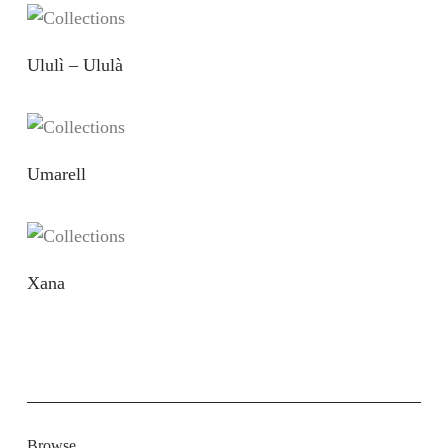
Ululì – Ululà
Umarell
Xana
Browse