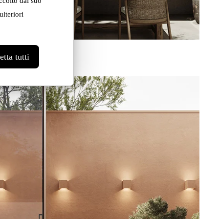
ccolto dal suo
lteriori
ut
tta tutti