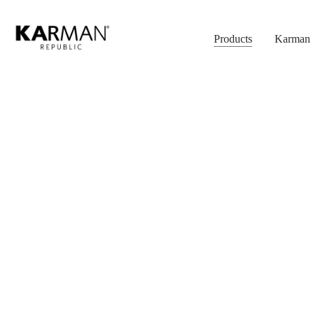
Skip
to
Products
Karman 
main
content