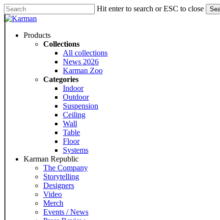
Skip
Hit enter to search or ESC to close
Sea
to
Close
main
Search
content
Menu
Products
Collections
All collections
News 2026
Karman Zoo
Categories
Indoor
Outdoor
Suspension
Ceiling
Wall
Table
Floor
Systems
Karman Republic
The Company
Storytelling
Designers
Video
Merch
Events / News