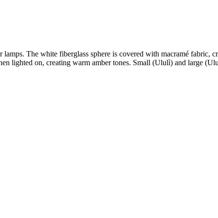
lamps. The white fiberglass sphere is covered with macramé fabric, cre
hen lighted on, creating warm amber tones. Small (Ululì) and large (Ulu