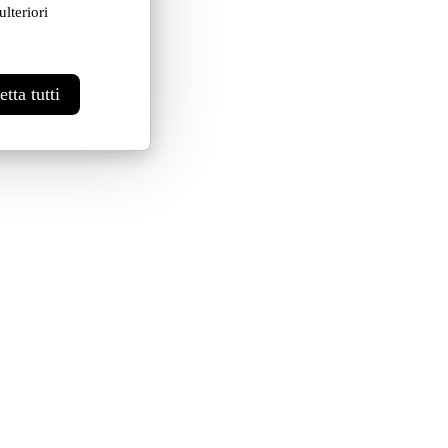
lteriori
tta tutti