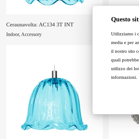
Questo sit
Ceraunavolta: AC134 3T INT
Ceraunavolt
Utilizziamo i 
Indoor, Accessory
Indoor, Access
media e per an
il nostro sito 
quali potrebbe
utilizzo dei lo
informazioni.