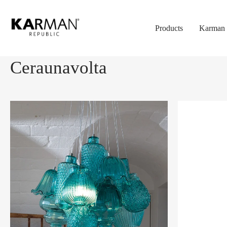
Skip
to
Products
Karman 
main
content
Ceraunavolta