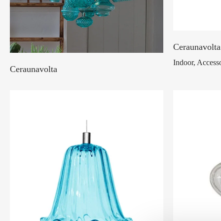
Ceraunavolt
Indoor, Access
Ceraunavolta