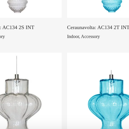
a: AC134 2S INT
Ceraunavolta: AC134 2T IN
ory
Indoor, Accessory