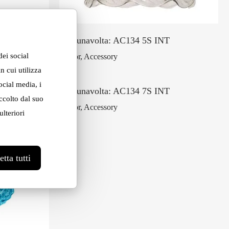
T
Ceraunavolta: AC134 5S INT
dei social
Indoor, Accessory
n cui utilizza
ocial media, i
Ceraunavolta: AC134 7S INT
ccolto dal suo
Indoor, Accessory
lteriori
tta tutti