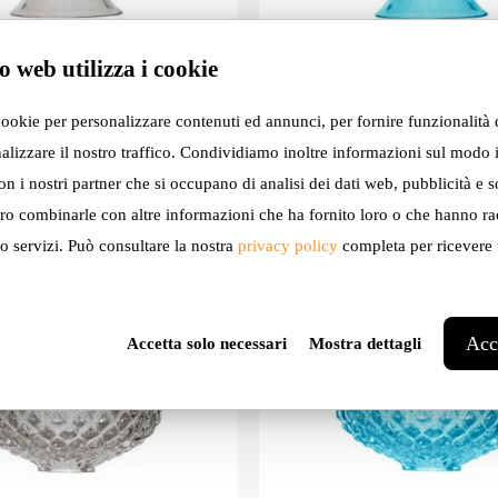
o web utilizza i cookie
a: AC134 4S INT
Ceraunavolta: AC134 4T IN
cookie per personalizzare contenuti ed annunci, per fornire funzionalità 
ory
Indoor, Accessory
alizzare il nostro traffico. Condividiamo inoltre informazioni sul modo i
con i nostri partner che si occupano di analisi dei dati web, pubblicità e s
ro combinarle con altre informazioni che ha fornito loro o che hanno ra
ro servizi. Può consultare la nostra
privacy policy
completa per ricevere u
Acce
Accetta solo necessari
Mostra dettagli