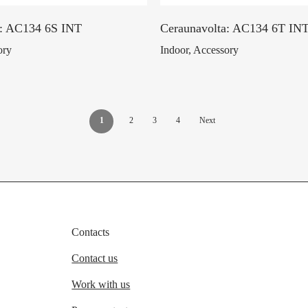
a: AC134 6S INT
Ceraunavolta: AC134 6T IN
ory
Indoor, Accessory
1
2
3
4
Next
Contacts
Contact us
Work with us