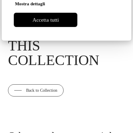
Mostra dettagli
DISCOVER ALL
Accetta tutti
THE MODELS IN
THIS
COLLECTION
Back to Collection