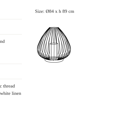
Size: Ø84 x h 89 cm
and
c thread
white linen