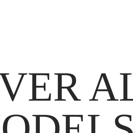
VER A
ODELS