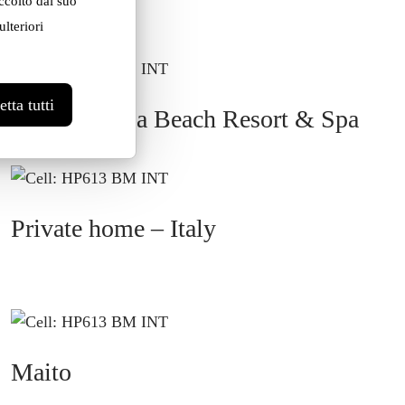
ccolto dal suo
lteriori
tta tutti
Mitsis Rinela Beach Resort & Spa
Private home – Italy
Maito