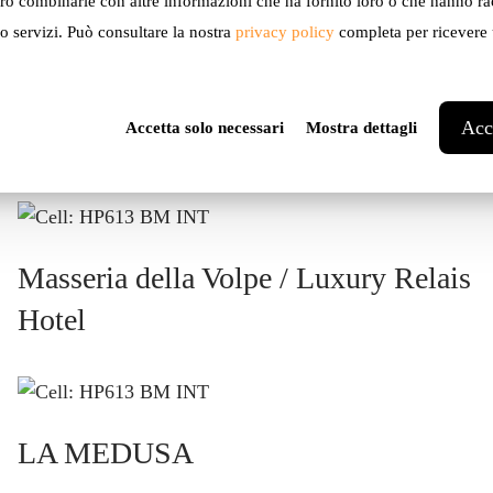
ro combinarle con altre informazioni che ha fornito loro o che hanno ra
ro servizi. Può consultare la nostra
privacy policy
completa per ricevere u
Acce
Accetta solo necessari
Mostra dettagli
Private home – Moscow
Masseria della Volpe / Luxury Relais
Hotel
LA MEDUSA