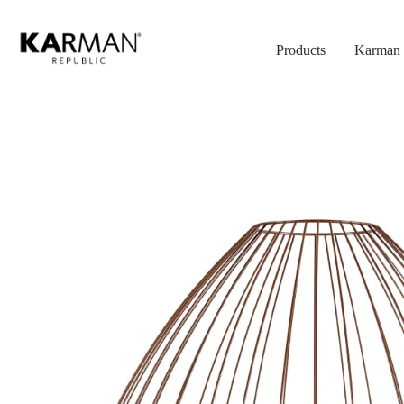
Skip
to
Products
Karman 
main
content