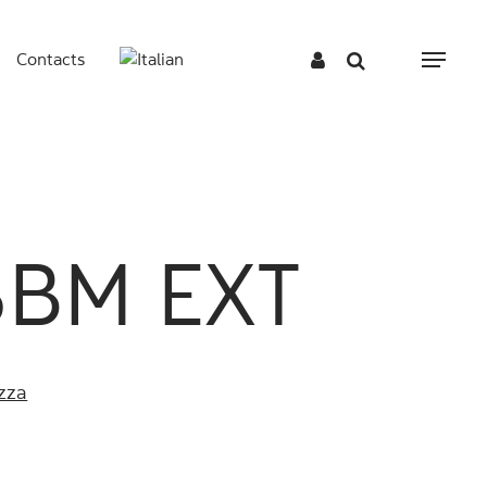
Contacts
Menu
3BM EXT
zza