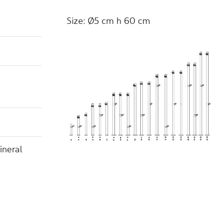
Size: Ǿ5 cm h 60 cm
ineral