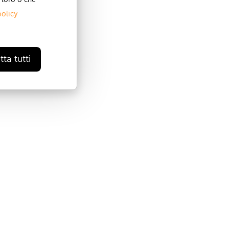
 loro o che
policy
ta tutti