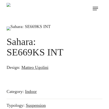
Skip
Menu
to
main
content
Sahara:
SE669KS INT
Design:
Matteo Ugolini
Category:
Indoor
Typology:
Suspension