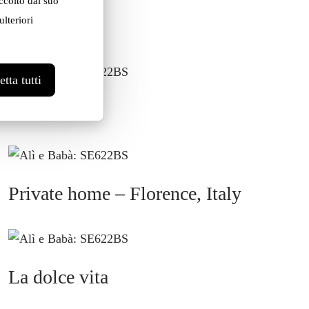
ccolto dal suo
lteriori
tta tutti
Restaurant
Private home – Florence, Italy
La dolce vita