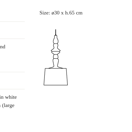
Size: ø30 x h.65 cm
and
in white
 (large