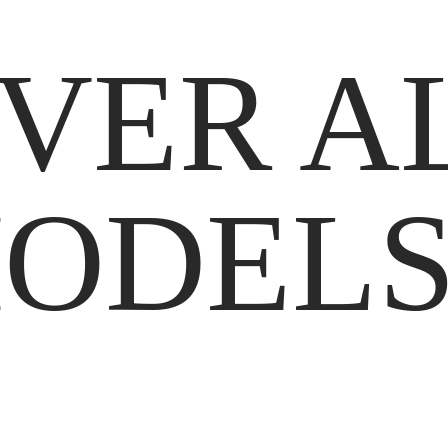
VER A
ODELS