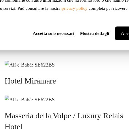
ro combinarle con altre informazioni che ha fornito loro o che hanno ra
ro servizi. Può consultare la nostra
privacy policy
completa per ricevere u
Acce
Accetta solo necessari
Mostra dettagli
Private home
Hotel Miramare
Masseria della Volpe / Luxury Relais
Hotel