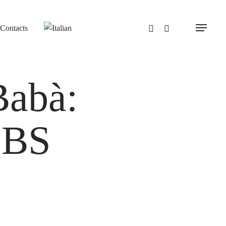
Contacts
Menu
Babà:
2BS