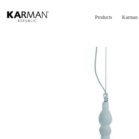
Skip
to
Products
Karman 
main
content