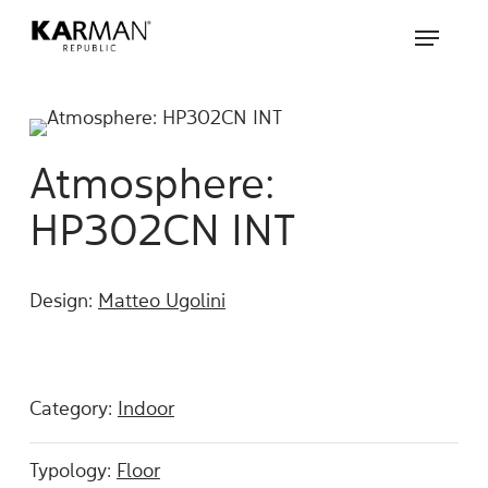
Skip
Menu
to
main
content
Atmosphere:
HP302CN INT
Design:
Matteo Ugolini
Category:
Indoor
Typology:
Floor