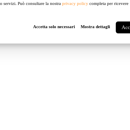
Sa
ro servizi. Può consultare la nostra
privacy policy
completa per ricevere u
Accetta solo necessari
Mostra dettagli
Acce