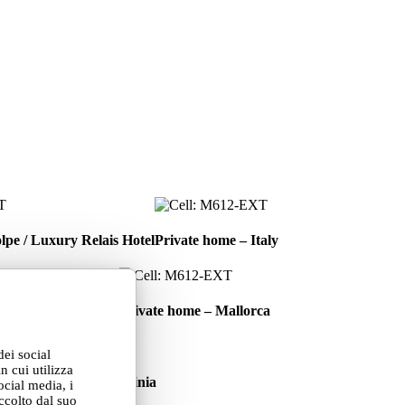
Private
home
lpe / Luxury Relais Hotel
Private home – Italy
–
Italy
Private
home
home – Cuneo, Italy
Private home – Mallorca
–
Mallorca
dei social
llman
n cui utilizza
mi
llman Timi Ama Sardinia
ocial media, i
ma
ccolto dal suo