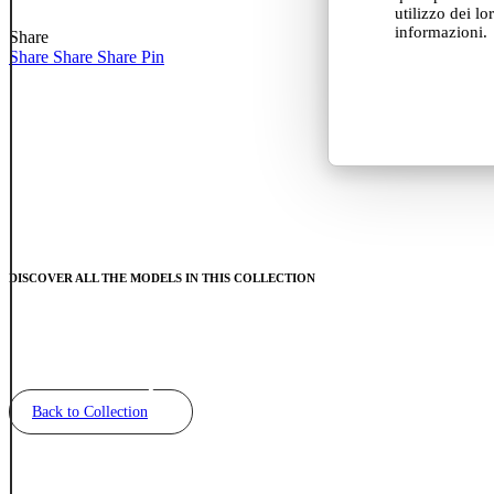
Andria
–
utilizzo dei lo
(BAT),
Riomaggiore
informazioni.
Share
Italy
&
Share
Share
Share
Pin
Dreamers
Sea
View
–
Manarola
DISCOVER ALL THE MODELS IN THIS COLLECTION
Back to Collection