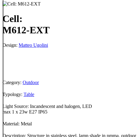
Cell:
M612-EXT
Design:
Matteo Ugolini
Category:
Outdoor
Typology:
Table
Light Source: Incandescent and halogen, LED
max 1 x 23w E27 IP65
Material: Metal
Description: Structure in stainless steel, lamp shade in pmma, outdoor