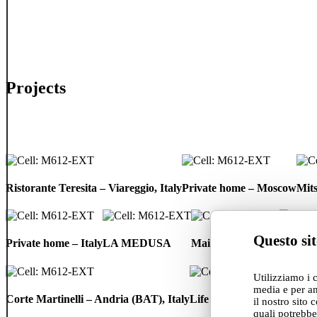
Projects
Ristorante
Private
Mits
Teresita
home
Rine
Ristorante Teresita – Viareggio, Italy
Private home – Moscow
Mits
–
–
Bea
Viareggio,
Moscow
Reso
Italy
&
Private
LA
Maito
Fosbury
Spa
Questo sit
home
MEDUSA
Private home – Italy
LA MEDUSA
Maito
Fosbur
–
Italy
Utilizziamo i 
Corte
Life
media e per an
Martinelli
Class
Corte Martinelli – Andria (BAT), Italy
Life Class Apartment – R
il nostro sito 
–
Apartment
quali potrebbe