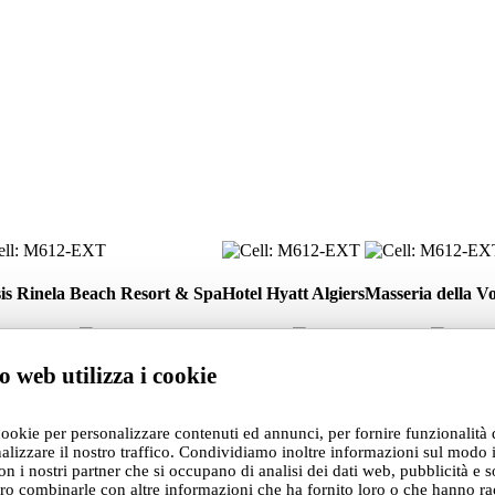
is
Hotel
Masseria
la
Hyatt
della
is Rinela Beach Resort & Spa
Hotel Hyatt Algiers
Masseria della Vo
ch
Algiers
Volpe
rt
/
Luxury
Private
Janna
Private
Relais
o web utilizza i cookie
home
e
home
y
Private home – Saint Tropez
Janna e Sole
Private 
Hotel
–
Sole
–
Saint
Cuneo,
cookie per personalizzare contenuti ed annunci, per fornire funzionalità 
Tropez
Italy
Villa
Pu
alizzare il nostro traffico. Condividiamo inoltre informazioni sul modo i
Risara
Ti
iomaggiore & Dreamers Sea View – Manarola
Villa Risara
Pu
con i nostri partner che si occupano di analisi dei dati web, pubblicità e s
A
ro combinarle con altre informazioni che ha fornito loro o che hanno ra