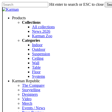
Skip
Hit enter to search or ESC to close
Sea
to
Close
main
Search
content
Menu
Products
Collections
All collections
News 2026
Karman Zoo
Categories
Indoor
Outdoor
Suspension
Ceiling
Wall
Table
Floor
Systems
Karman Republic
The Company
Storytelling
Designers
Video
Merch
Events / News