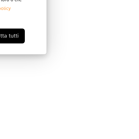
 loro o che
policy
ta tutti