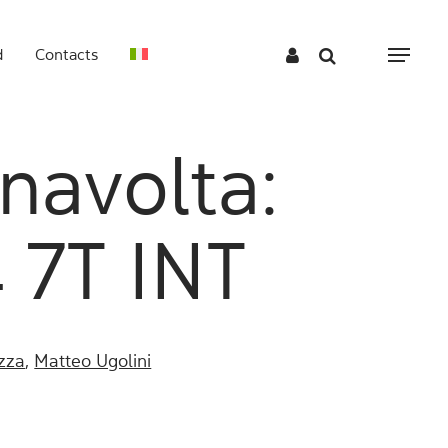
d
Contacts
Menu
navolta:
 7T INT
zza
,
Matteo Ugolini