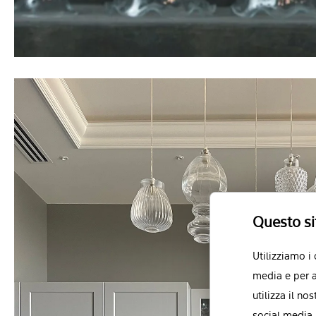
Questo si
Utilizziamo i
media e per a
utilizza il no