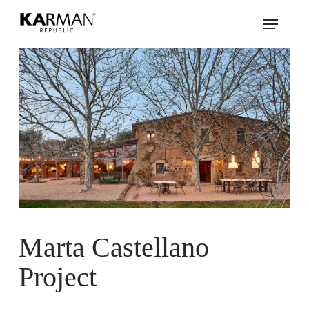
Skip
Menu
to
main
content
Marta Castellano
Project