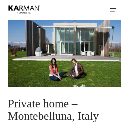
Skip
Menu
to
main
content
Private home –
Montebelluna, Italy