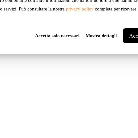
ro combinarle con altre informazioni che ha fornito loro o che hanno ra
ro servizi. Può consultare la nostra
privacy policy
completa per ricevere u
oject
Acce
Accetta solo necessari
Mostra dettagli