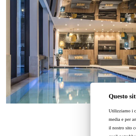
Questo sit
Utilizziamo i 
media e per an
il nostro sito 