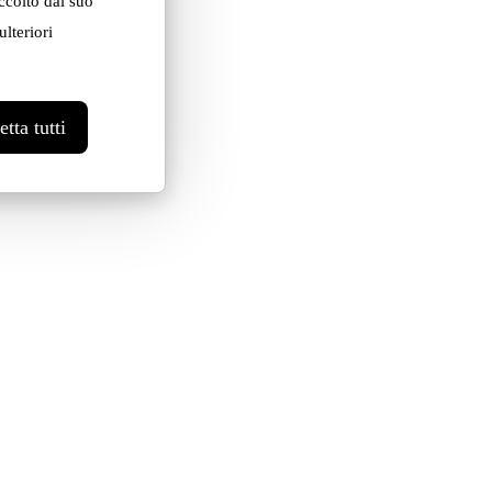
ccolto dal suo
lteriori
tta tutti