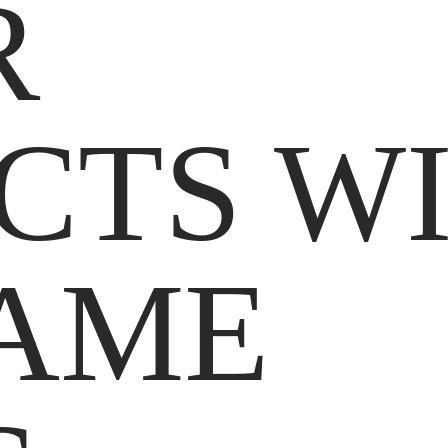
R
CTS W
SAME