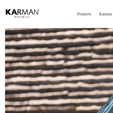
Skip
to
Products
Karman 
main
content