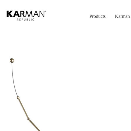
Skip
to
Products
Karman 
main
content