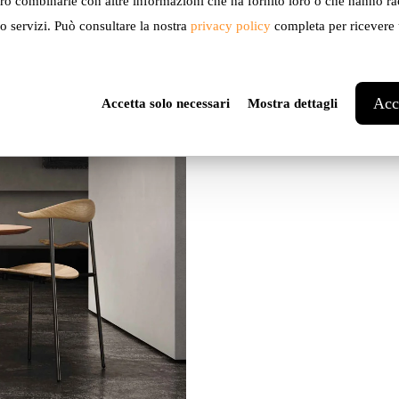
ro combinarle con altre informazioni che ha fornito loro o che hanno ra
ro servizi. Può consultare la nostra
privacy policy
completa per ricevere u
Acce
Accetta solo necessari
Mostra dettagli