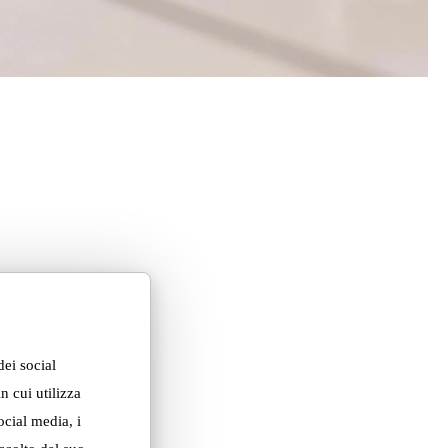
dei social
n cui utilizza
ocial media, i