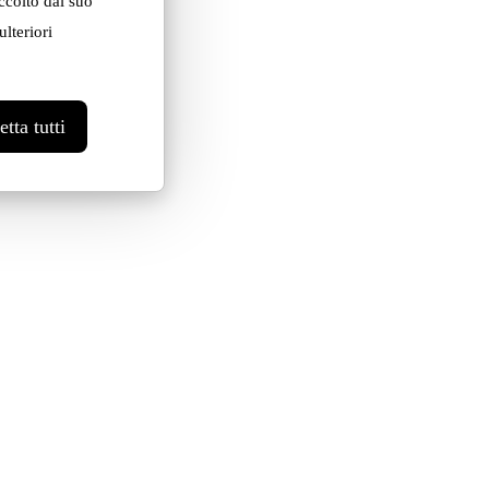
ccolto dal suo
lteriori
tta tutti