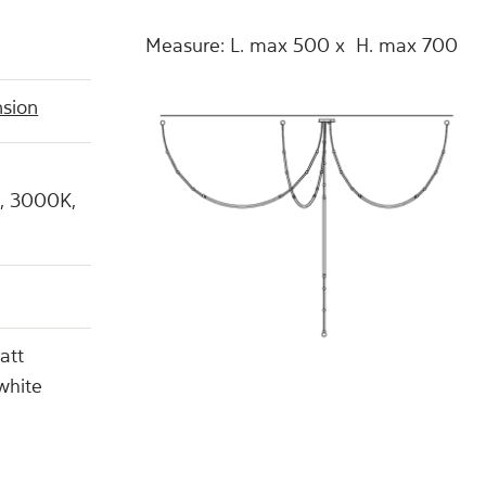
Measure: L. max 500 x H. max 700
sion
m, 3000K,
att
white