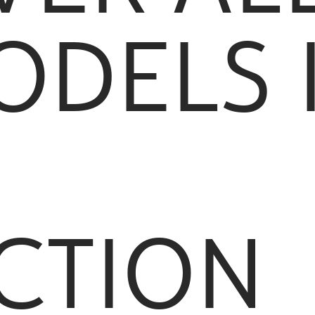
ODELS 
CTION