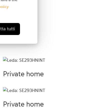
 loro o che
policy
ta tutti
Private home
Private home